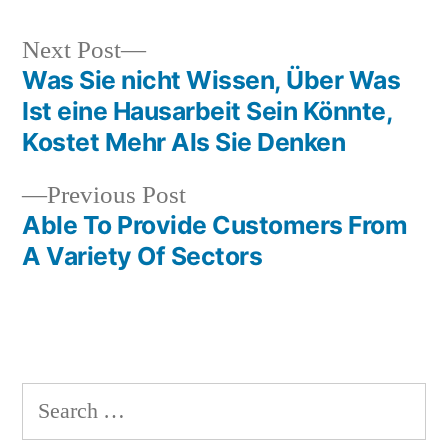
Next
Next Post
post:
Was Sie nicht Wissen, Über Was
Post
Ist eine Hausarbeit Sein Könnte,
navigation
Kostet Mehr Als Sie Denken
Previous
Previous Post
post:
Able To Provide Customers From
A Variety Of Sectors
Search
for: