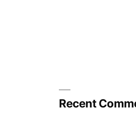
Recent Comm