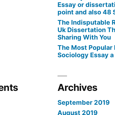
Essay or dissertat
point and also 48 
The Indisputable 
Uk Dissertation Th
Sharing With You
The Most Popular 
Sociology Essay a
ents
Archives
September 2019
August 2019