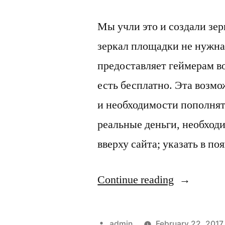
Мы учли это и создали зе
зеркал площадки не нужна
предоставляет геймерам в
есть бесплатно. Эта возмо
и необходимости пополнять
реальные деньги, необход
вверху сайта; указать в п
“Игровые
Continue reading
автоматы
Вулкан
Posted
admin
February 22, 2017